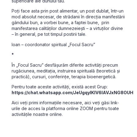
superioare ale duhului tău.
Poți face asta prin post alimentar, un post dublat, într-un
mod absolut necesar, de strădanii în direcția manifestării
gândului bun, a vorbei bune, a faptei bune, prin
manifestarea calităților dumnezeiești – a virtuților divine
– în general, pe tot timpul postirii tale.
Ioan – coordonator spiritual „Focul Sacru”
*
În „Focul Sacru” desfășurăm diferite activități precum
rugăciunea, meditația, instruirea spirituală (teoretică și
practică), cursuri, conferințe, terapia bioenergetică.
Pentru toate aceste activități, există acest Grup:
https://chat.whatsapp.com/JeUgqyIKlV6IAVJxNG8OUH
Aici veți primi informațiile necesare, aici veți găsi link-
urile de acces la platforma online ZOOM pentru toate
activitățile noastre online.