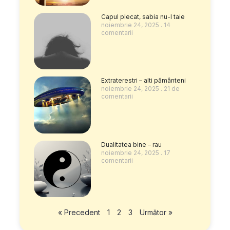
Capul plecat, sabia nu-l taie
noiembrie 24, 2025
14
comentarii
Extraterestri – alti pământeni
noiembrie 24, 2025
21 de
comentarii
Dualitatea bine – rau
noiembrie 24, 2025
17
comentarii
« Precedent
1
2
3
Următor »