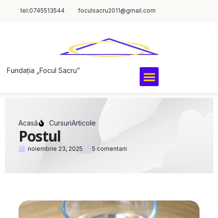
tel:0745513544
foculsacru2011@gmail.com
Fundația „Focul Sacru”
Acasă
Cursuri
Articole
Postul
noiembrie 23, 2025
5 comentarii