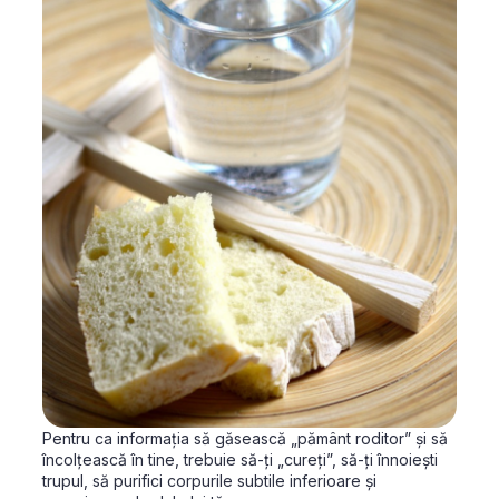
Pentru ca informația să găsească „pământ roditor” și să
încolțească în tine, trebuie să-ți „cureți”, să-ți înnoiești
trupul, să purifici corpurile subtile inferioare și