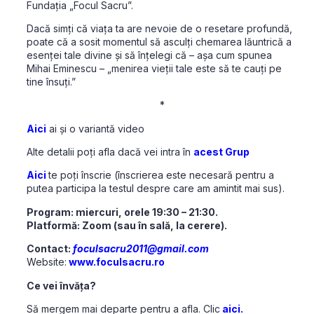
Fundația „Focul Sacru”.
Dacă simți că viața ta are nevoie de o resetare profundă,
poate că a sosit momentul să asculți chemarea lăuntrică a
esenței tale divine și să înțelegi că – așa cum spunea
Mihai Eminescu – „menirea vieții tale este să te cauți pe
tine însuți.”
*
Aici
ai și o variantă video
Alte detalii poți afla dacă vei intra în
acest Grup
Aici
te poți înscrie (înscrierea este necesară pentru a
putea participa la testul despre care am amintit mai sus).
Program: miercuri, orele 19:30 – 21:30.
Platformă: Zoom (sau în sală, la cerere).
Contact:
foculsacru2011@gmail.com
Website:
www.foculsacru.ro
Ce vei învăța?
Să mergem mai departe pentru a afla. Clic
aici.