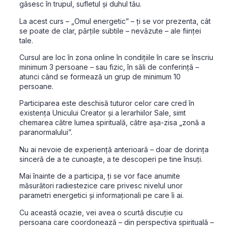
găsesc în trupul, sufletul și duhul tău.
La acest curs – „Omul energetic” – ți se vor prezenta, cât
se poate de clar, părțile subtile – nevăzute – ale ființei
tale.
Cursul are loc în zona online în condițiile în care se înscriu
minimum 3 persoane – sau fizic, în săli de conferință –
atunci când se formează un grup de minimum 10
persoane.
Participarea este deschisă tuturor celor care cred în
existența Unicului Creator și a Ierarhiilor Sale, simt
chemarea către lumea spirituală, către așa-zisa „zonă a
paranormalului”.
Nu ai nevoie de experiență anterioară – doar de dorința
sinceră de a te cunoaște, a te descoperi pe tine însuți.
Mai înainte de a participa, ți se vor face anumite
măsurători radiestezice care privesc nivelul unor
parametri energetici și informaționali pe care îi ai.
Cu această ocazie, vei avea o scurtă discuție cu
persoana care coordonează – din perspectiva spirituală –