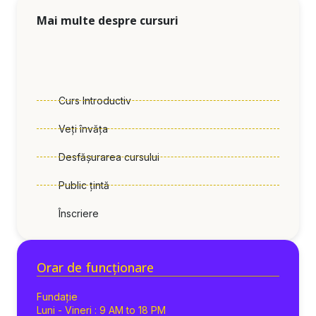
Mai multe despre cursuri
Curs Introductiv
Veți învăța
Desfășurarea cursului
Public țintă
Înscriere
Orar de funcționare
Fundație
Luni - Vineri : 9 AM to 18 PM