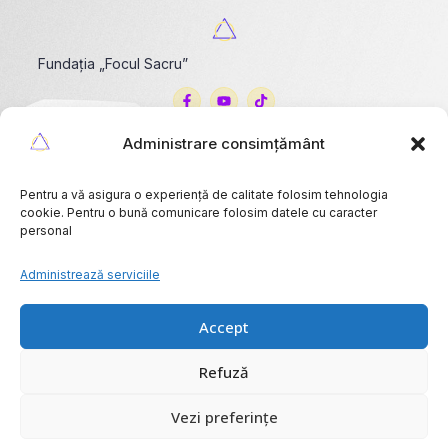
Fundația „Focul Sacru”
Administrare consimțământ
Sediu
Timișoara
Pentru a vă asigura o experiență de calitate folosim tehnologia
Telefon
cookie. Pentru o bună comunicare folosim datele cu caracter
Tel:0745513544
personal
Email
foculsacru2011@gmail.com
Administrează serviciile
Politica de confidențialitate
Accept
Refuză
Copyright © 2025 Fundația „Focul Sacru”, All rights reserved. Powered by
Vezi preferințe
Ronicut IT S.R.L..