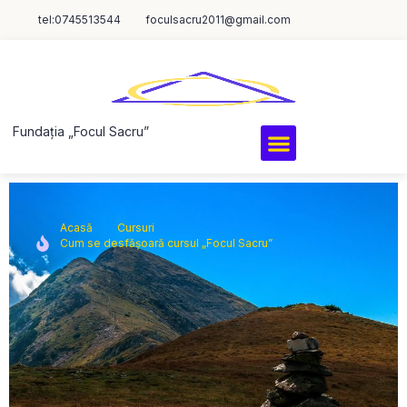
tel:0745513544
foculsacru2011@gmail.com
Fundația „Focul Sacru”
Acasă
Cursuri
Cum se desfășoară cursul „Focul Sacru”